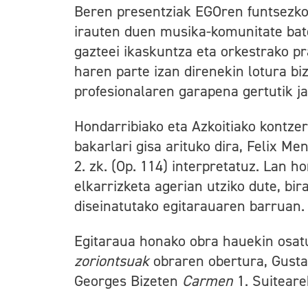
Beren presentziak EGOren funtsezko 
irauten duen musika-komunitate bate
gazteei ikaskuntza eta orkestrako pr
haren parte izan direnekin lotura biz
profesionalaren garapena gertutik ja
Hondarribiako eta Azkoitiako kontzer
bakarlari gisa arituko dira, Felix M
2. zk. (Op. 114) interpretatuz. Lan h
elkarrizketa agerian utziko dute, bi
diseinatutako egitarauaren barruan.
Egitaraua honako obra hauekin osat
zoriontsuak
obraren obertura, Gusta
Georges Bizeten
Carmen
1. Suiteare