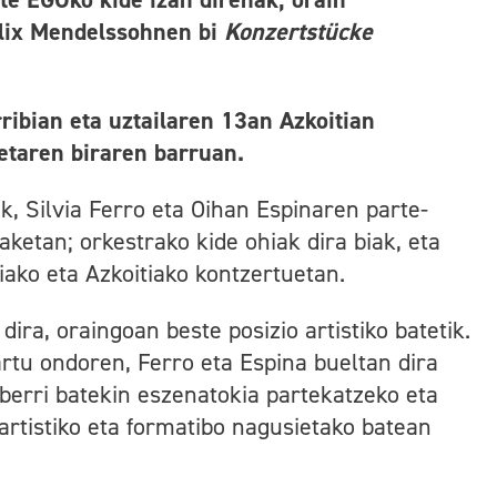
Felix Mendelssohnen bi
Konzertstücke
ibian eta uztailaren 13an Azkoitian
etaren biraren barruan.
, Silvia Ferro eta Oihan Espinaren parte-
ketan; orkestrako kide ohiak dira biak, eta
iako eta Azkoitiako kontzertuetan.
 dira, oraingoan beste posizio artistiko batetik.
rtu ondoren, Ferro eta Espina bueltan dira
 berri batekin eszenatokia partekatzeko eta
artistiko eta formatibo nagusietako batean