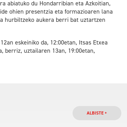
a abiatuko du Hondarribian eta Azkoitian,
kide ohien presentzia eta formazioaren lana
a hurbiltzeko aukera berri bat uztartzen
12an eskeiniko da, 12:00etan, Itsas Etxea
, berriz, uztailaren 13an, 19:00etan,
ALBISTE +