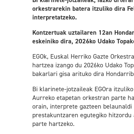
orkestrarekin batera itzuliko dira 
interpretatzeko.
Kontzertuak uztailaren 12an Hondarr
eskeiniko dira, 2026ko Udako Topak
EGOk, Euskal Herriko Gazte Orkestrak
hartzea izango du 2026ko Udako Topa
bakarlari gisa arituko dira Hondarrib
Bi klarinete-jotzaileak EGOra itzuliko
Aurreko etapetan orkestran parte ha
orain, interprete gazteen belaunaldi
prestakuntzaren egutegiko hitzordu 
parte hartzeko.