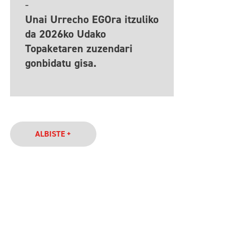
-
Unai Urrecho EGOra itzuliko
da 2026ko Udako
Topaketaren zuzendari
gonbidatu gisa.
ALBISTE +