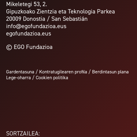
Mikeletegi 53, 2.
Gipuzkoako Zientzia eta Teknologia Parkea
20009 Donostia / San Sebastián
info@egofundazioa.eus
egofundazioa.eus
© EGO Fundazioa
Gardentasuna
/
Kontratugilearen profila
/
Berdintasun plana
Lege-oharra
/
Cookien politika
SORTZAILEA: