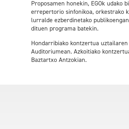
Proposamen honekin, EGOk udako bir
errepertorio sinfonikoa, orkestrako 
lurralde ezberdinetako publikoengan
dituen programa batekin.
Hondarribiako kontzertua uztailaren 
Auditoriumean. Azkoitiako kontzertua
Baztartxo Antzokian.