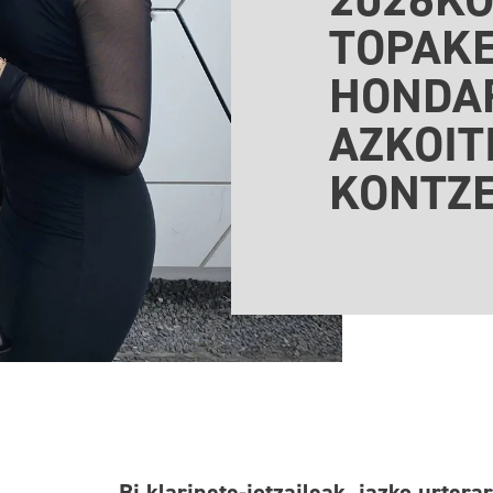
TOPAK
HONDAR
AZKOIT
KONTZE
Bi klarinete-jotzaileak, iazko urtera