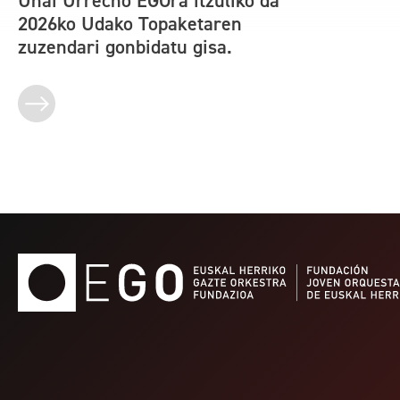
Unai Urrecho EGOra itzuliko da
2026ko Udako Topaketaren
zuzendari gonbidatu gisa.