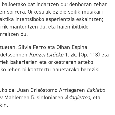
balioetako bat indartzen du: denboran zehar
n sorrera. Orkestrak ez die soilik musikari
aktika intentsiboko esperientzia eskaintzen;
irik mantentzen du, eta haien ibilbide
rraitzen du.
tuetan, Silvia Ferro eta Oihan Espina
endelssohnen
Konzertstücke
1. zk. (Op. 113) eta
oriek bakarlarien eta orkestraren arteko
rako lehen bi kontzertu hauetarako bereziki
uko da: Juan Crisóstomo Arriagaren
Esklabo
v Mahlerren 5. sinfoniaren
Adagiettoa
, eta
kin.