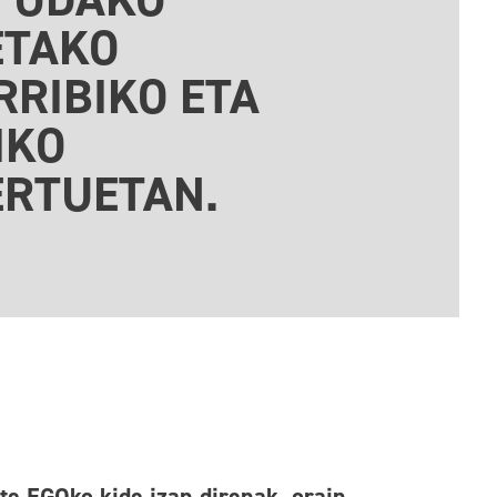
ETAKO
RIBIKO ETA
IKO
RTUETAN.
rte EGOko kide izan direnak, orain