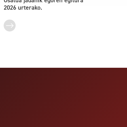
Osatua jadanik egoren egitura
2026 urterako.