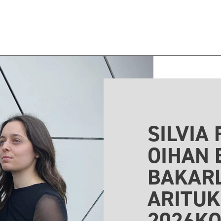
SILVIA
OIHAN 
BAKARL
ARITUK
2026K