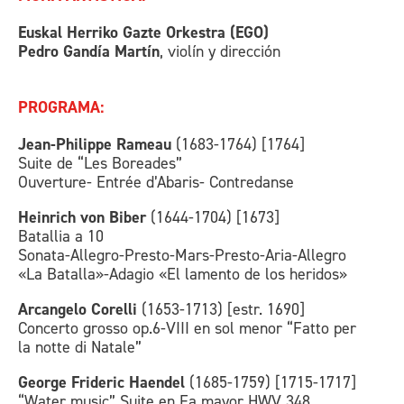
Euskal Herriko Gazte Orkestra (EGO)
Pedro Gandía Martín
, violín y dirección
PROGRAMA:
Jean-Philippe Rameau
(1683-1764) [1764]
Suite de “Les Boreades”
Ouverture- Entrée d’Abaris- Contredanse
Heinrich von Biber
(1644-1704) [1673]
Batallia a 10
Sonata-Allegro-Presto-Mars-Presto-Aria-Allegro
«La Batalla»-Adagio «El lamento de los heridos»
Arcangelo Corelli
(1653-1713) [estr. 1690]
Concerto grosso op.6-VIII en sol menor “Fatto per
la notte di Natale”
George Frideric Haendel
(1685-1759) [1715-1717]
“Water music” Suite en Fa mayor HWV 348