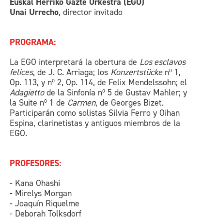
Euskal Herriko Gazte Orkestra (EGO)
Unai Urrecho
, director invitado
PROGRAMA:
La EGO interpretará la obertura de
Los esclavos
felices
, de J. C. Arriaga; los
Konzertstücke
nº 1,
Op. 113, y nº 2, Op. 114, de Felix Mendelssohn; el
Adagietto
de la Sinfonía nº 5 de Gustav Mahler; y
la Suite nº 1 de
Carmen
, de Georges Bizet.
Participarán como solistas Silvia Ferro y Oihan
Espina, clarinetistas y antiguos miembros de la
EGO.
PROFESORES:
- Kana Ohashi
- Mirelys Morgan
- Joaquín Riquelme
- Deborah Tolksdorf